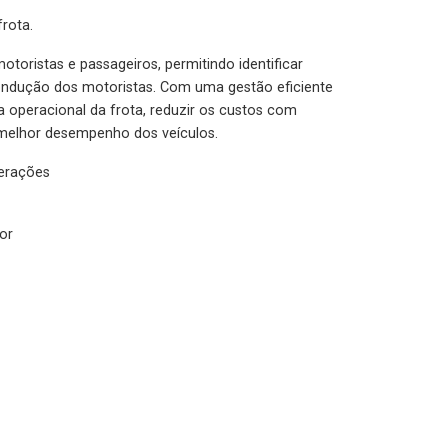
rota.
otoristas e passageiros, permitindo identificar
condução dos motoristas. Com uma gestão eficiente
ia operacional da frota, reduzir os custos com
melhor desempenho dos veículos.
lerações
or