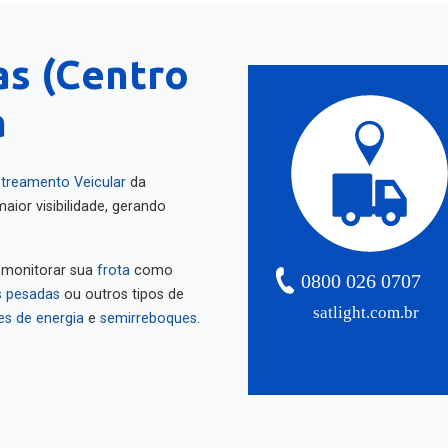
as (Centro
a
treamento Veicular
da
aior visibilidade, gerando
 monitorar sua
frota
como
0800 026 0707
 pesadas
ou outros tipos de
satlight.com.br
es de energia
e
semirreboques
.