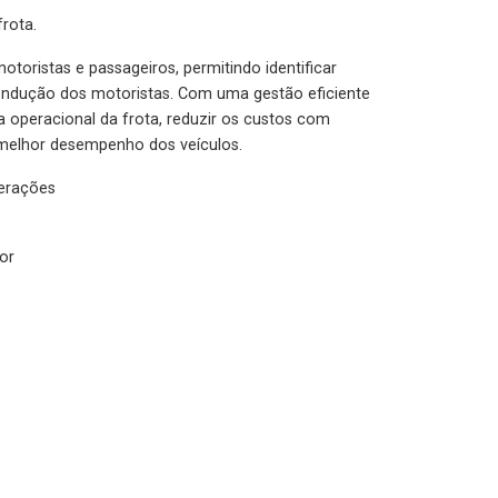
rota.
otoristas e passageiros, permitindo identificar
condução dos motoristas. Com uma gestão eficiente
ia operacional da frota, reduzir os custos com
melhor desempenho dos veículos.
lerações
or