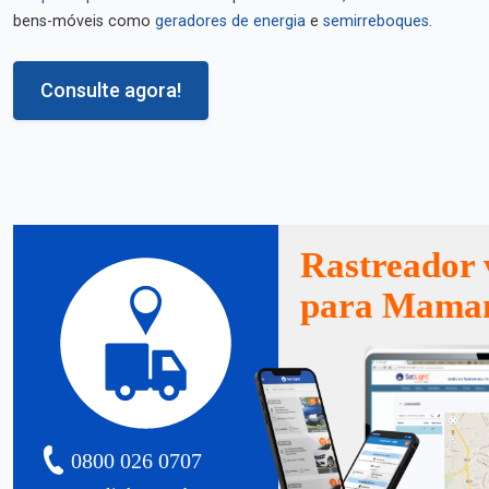
bens-móveis como
geradores de energia
e
semirreboques
.
Consulte agora!
Rastreador 
para Mama
0800 026 0707