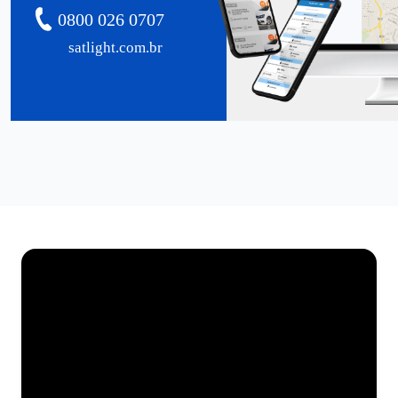
0800 026 0707
satlight.com.br