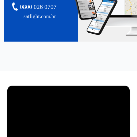
0800 026 0707
satlight.com.br