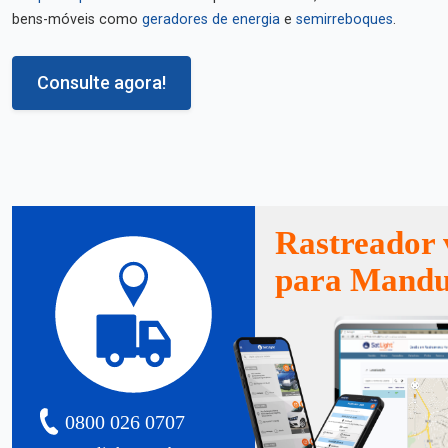
bens-móveis como
geradores de energia
e
semirreboques
.
Consulte agora!
Rastreador 
para Mandu
0800 026 0707