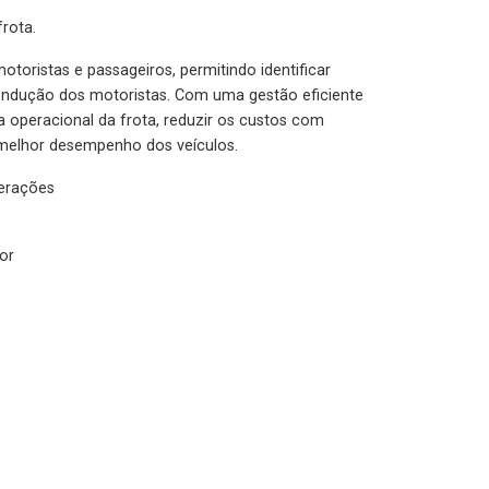
rota.
otoristas e passageiros, permitindo identificar
condução dos motoristas. Com uma gestão eficiente
ia operacional da frota, reduzir os custos com
melhor desempenho dos veículos.
lerações
or