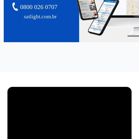
0800 026 0707
satlight.com.br