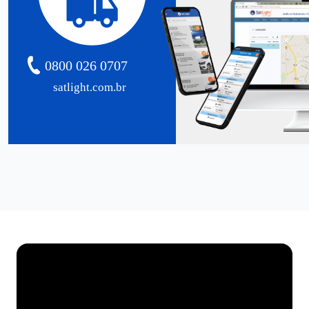
0800 026 0707
satlight.com.br