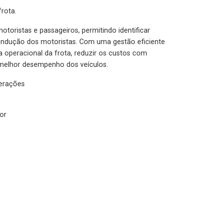
rota.
otoristas e passageiros, permitindo identificar
condução dos motoristas. Com uma gestão eficiente
ia operacional da frota, reduzir os custos com
melhor desempenho dos veículos.
lerações
or