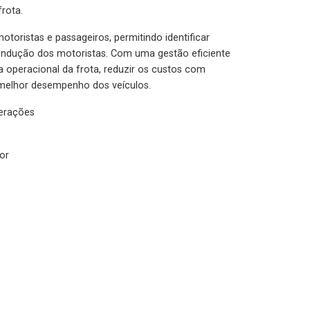
rota.
otoristas e passageiros, permitindo identificar
condução dos motoristas. Com uma gestão eficiente
ia operacional da frota, reduzir os custos com
melhor desempenho dos veículos.
lerações
or