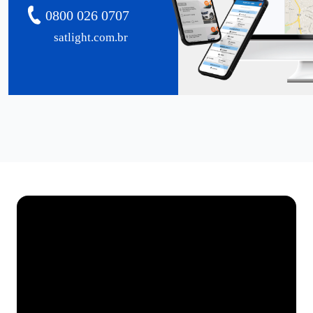
0800 026 0707
satlight.com.br