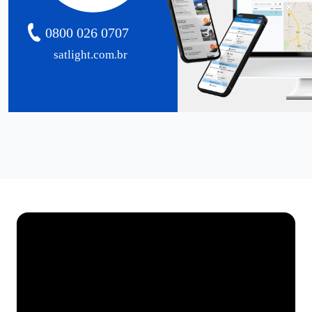
0800 026 0707
satlight.com.br