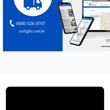
0800 026 0707
satlight.com.br