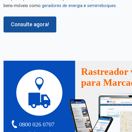
bens-móveis como
geradores de energia
e
semirreboques
.
Consulte agora!
Rastreador 
para Marca
0800 026 0707