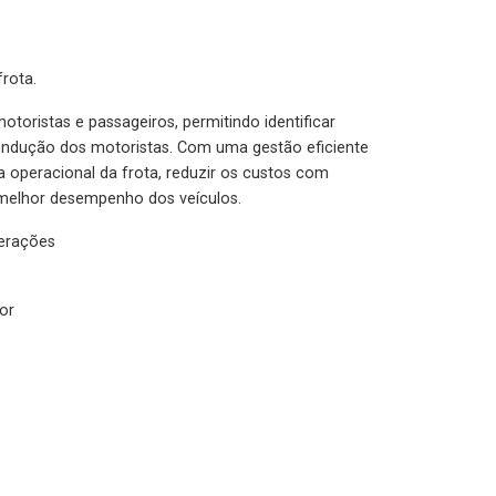
rota.
otoristas e passageiros, permitindo identificar
condução dos motoristas. Com uma gestão eficiente
ia operacional da frota, reduzir os custos com
melhor desempenho dos veículos.
lerações
or