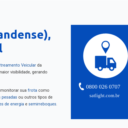
andense),
l
treamento Veicular
da
aior visibilidade, gerando
0800 026 0707
 monitorar sua
frota
como
satlight.com.br
 pesadas
ou outros tipos de
es de energia
e
semirreboques
.