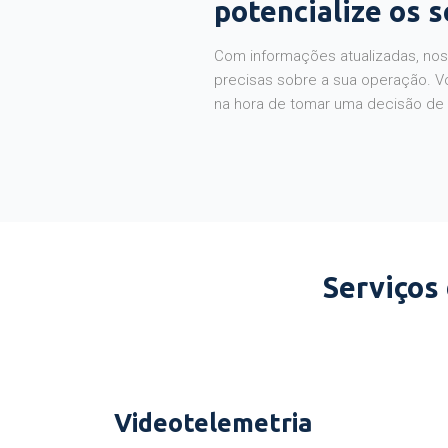
potencialize os 
Com informações atualizadas, noss
precisas sobre a sua operação. V
na hora de tomar uma decisão de
Serviços
Videotelemetria