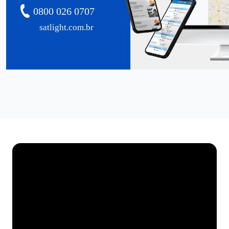
0800 026 0707
satlight.com.br