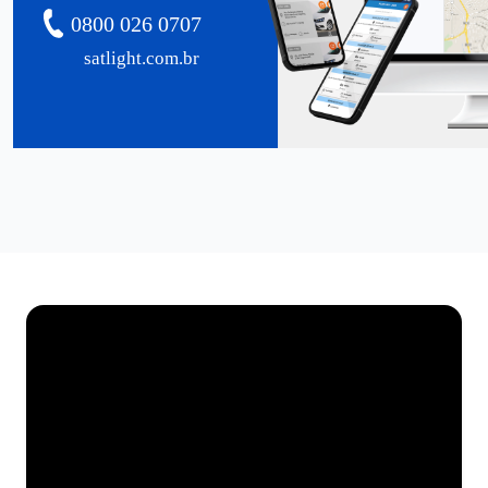
0800 026 0707
satlight.com.br