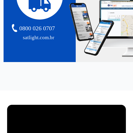
0800 026 0707
satlight.com.br