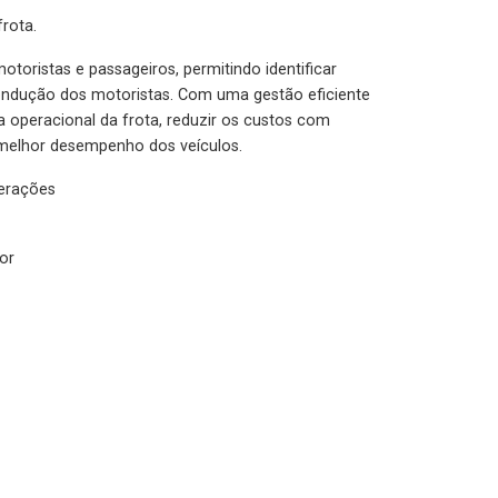
rota.
otoristas e passageiros, permitindo identificar
condução dos motoristas. Com uma gestão eficiente
ia operacional da frota, reduzir os custos com
melhor desempenho dos veículos.
lerações
or