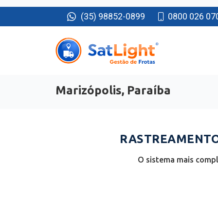
(35) 98852-0899
0800 026 07
Marizópolis, Paraíba
RASTREAMENTO 
O sistema mais comple