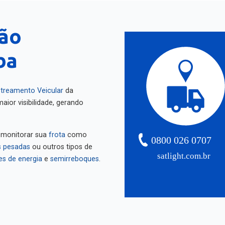
tão
ba
treamento Veicular
da
aior visibilidade, gerando
 monitorar sua
frota
como
0800 026 0707
 pesadas
ou outros tipos de
satlight.com.br
es de energia
e
semirreboques
.