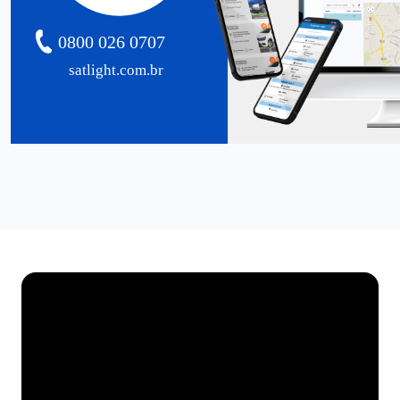
0800 026 0707
satlight.com.br