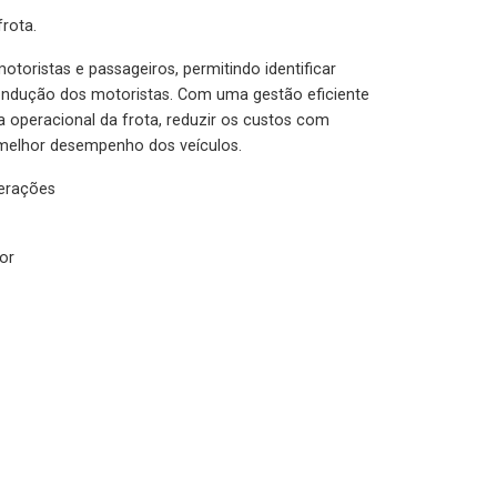
rota.
otoristas e passageiros, permitindo identificar
condução dos motoristas. Com uma gestão eficiente
ia operacional da frota, reduzir os custos com
melhor desempenho dos veículos.
lerações
or