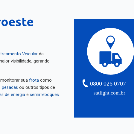
roeste
treamento Veicular
da
aior visibilidade, gerando
 monitorar sua
frota
como
0800 026 0707
 pesadas
ou outros tipos de
satlight.com.br
es de energia
e
semirreboques
.