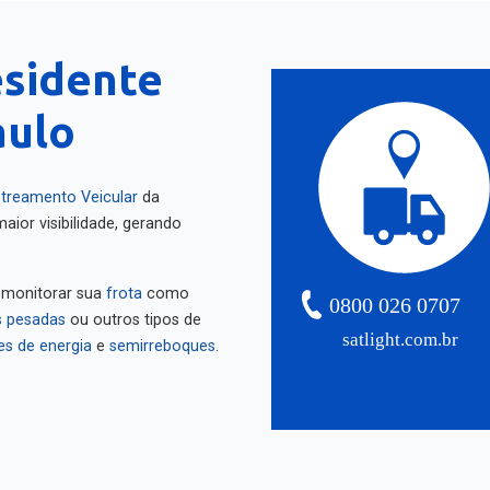
esidente
aulo
treamento Veicular
da
aior visibilidade, gerando
 monitorar sua
frota
como
0800 026 0707
 pesadas
ou outros tipos de
satlight.com.br
es de energia
e
semirreboques
.