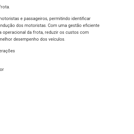
rota.
otoristas e passageiros, permitindo identificar
condução dos motoristas. Com uma gestão eficiente
ia operacional da frota, reduzir os custos com
melhor desempenho dos veículos.
lerações
or