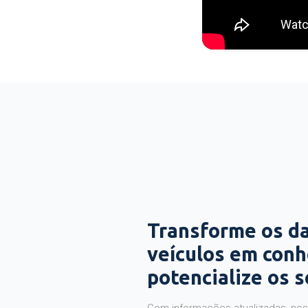
Transforme os d
veículos em con
potencialize os 