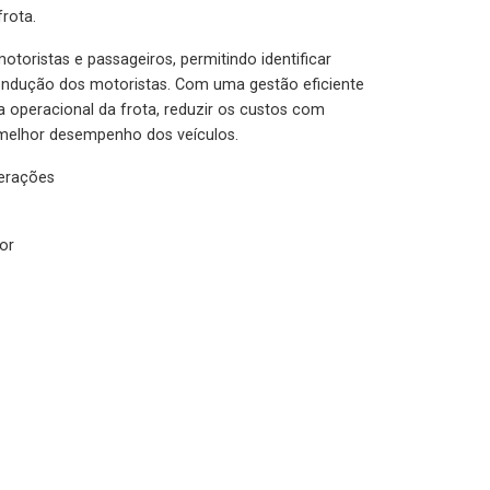
rota.
otoristas e passageiros, permitindo identificar
condução dos motoristas. Com uma gestão eficiente
ia operacional da frota, reduzir os custos com
melhor desempenho dos veículos.
lerações
or