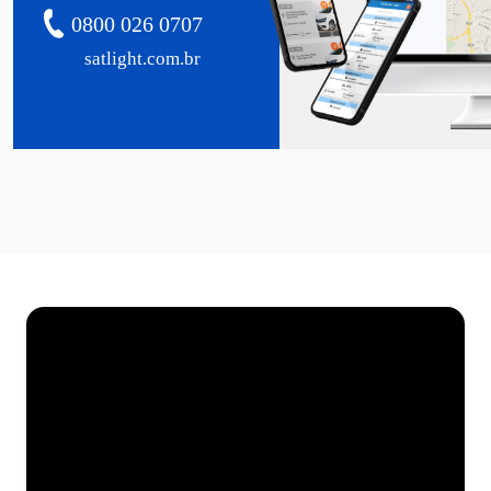
0800 026 0707
satlight.com.br