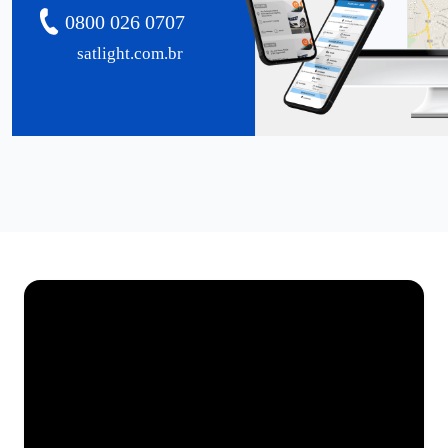
0800 026 0707
satlight.com.br