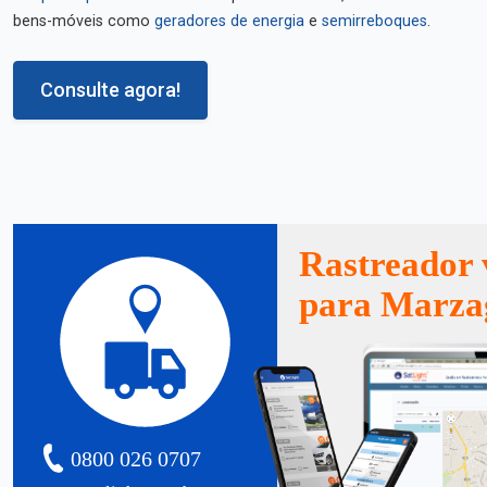
bens-móveis como
geradores de energia
e
semirreboques
.
Consulte agora!
Rastreador 
para Marza
0800 026 0707