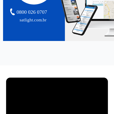
0800 026 0707
satlight.com.br