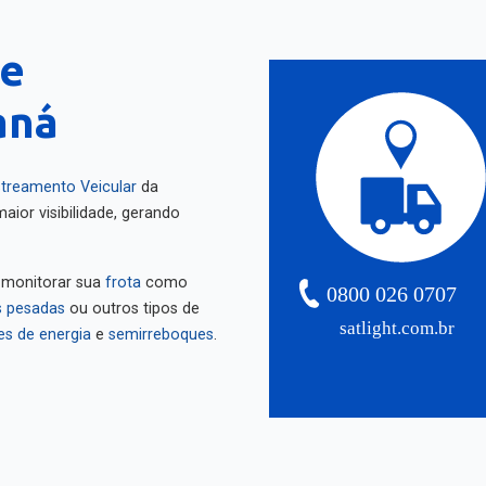
te
aná
treamento Veicular
da
aior visibilidade, gerando
 monitorar sua
frota
como
0800 026 0707
 pesadas
ou outros tipos de
satlight.com.br
es de energia
e
semirreboques
.