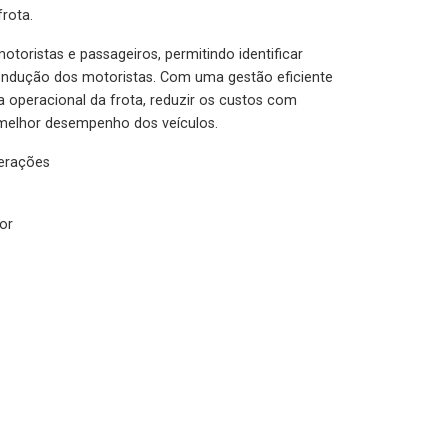
rota.
otoristas e passageiros, permitindo identificar
condução dos motoristas. Com uma gestão eficiente
ia operacional da frota, reduzir os custos com
melhor desempenho dos veículos.
lerações
or