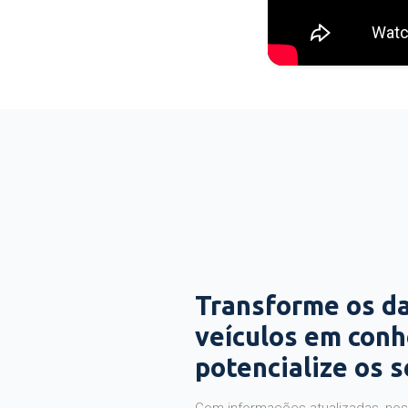
Transforme os d
veículos em con
potencialize os 