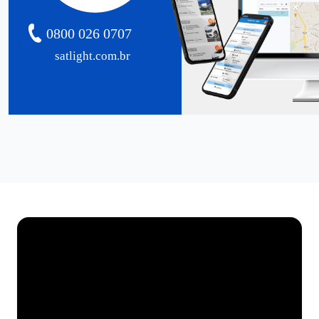
0800 026 0707
satlight.com.br