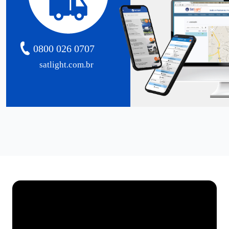
0800 026 0707
satlight.com.br