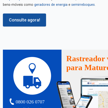
bens-móveis como
geradores de energia
e
semirreboques
.
Consulte agora!
Rastreador 
para Matur
0800 026 0707