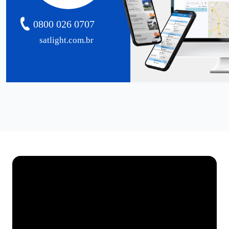
0800 026 0707
satlight.com.br