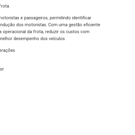
rota.
otoristas e passageiros, permitindo identificar
condução dos motoristas. Com uma gestão eficiente
ia operacional da frota, reduzir os custos com
melhor desempenho dos veículos.
lerações
or