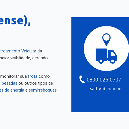
ense),
treamento Veicular
da
aior visibilidade, gerando
 monitorar sua
frota
como
0800 026 0707
 pesadas
ou outros tipos de
satlight.com.br
es de energia
e
semirreboques
.