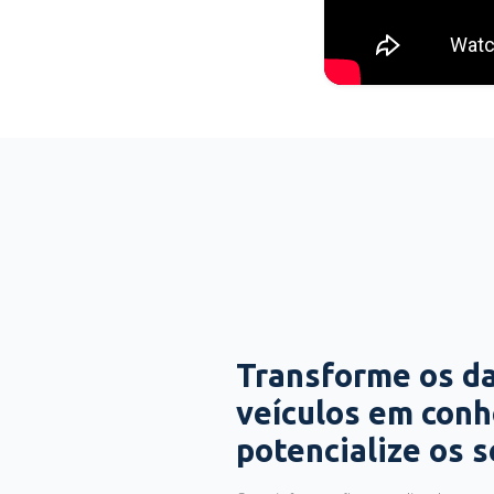
Transforme os d
veículos em con
potencialize os 