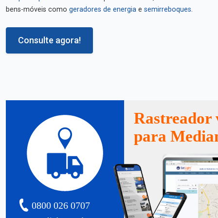
bens-móveis como
geradores de energia
e
semirreboques
.
Consulte agora!
Rastreador 
para Media
0800 026 0707