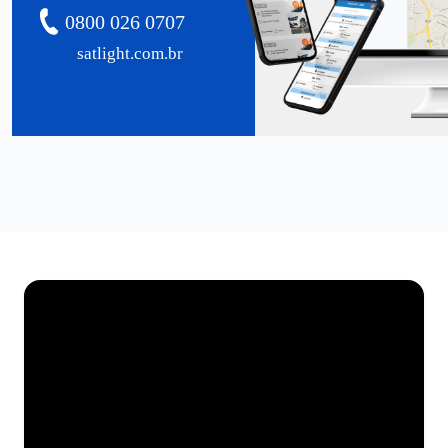
0800 026 0707
satlight.com.br