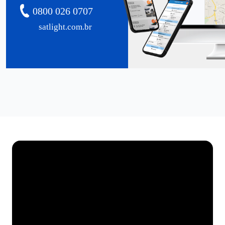
0800 026 0707
satlight.com.br