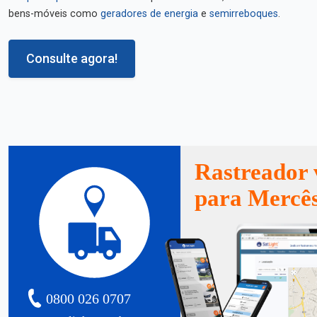
bens-móveis como
geradores de energia
e
semirreboques
.
Consulte agora!
Rastreador 
para Mercê
0800 026 0707