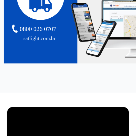
0800 026 0707
satlight.com.br