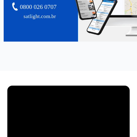
0800 026 0707
satlight.com.br