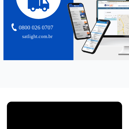
0800 026 0707
satlight.com.br