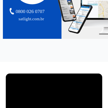
0800 026 0707
satlight.com.br