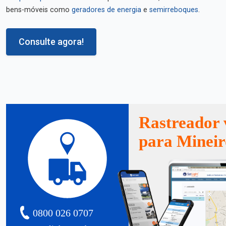
bens-móveis como
geradores de energia
e
semirreboques
.
Consulte agora!
Rastreador 
para Mineir
0800 026 0707