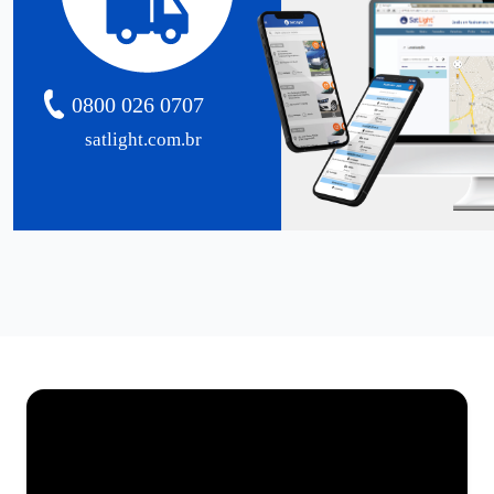
0800 026 0707
satlight.com.br