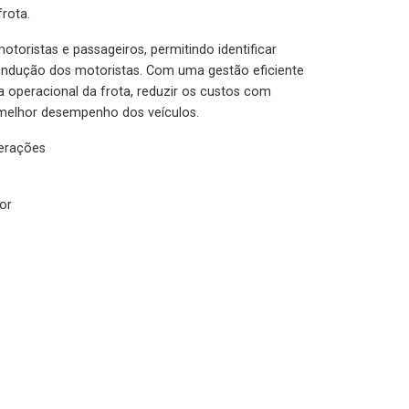
rota.
otoristas e passageiros, permitindo identificar
condução dos motoristas. Com uma gestão eficiente
ia operacional da frota, reduzir os custos com
melhor desempenho dos veículos.
lerações
or