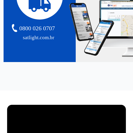
0800 026 0707
satlight.com.br