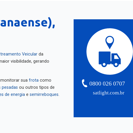
ranaense),
treamento Veicular
da
aior visibilidade, gerando
 monitorar sua
frota
como
0800 026 0707
 pesadas
ou outros tipos de
satlight.com.br
es de energia
e
semirreboques
.