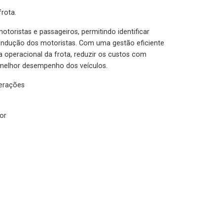
rota.
otoristas e passageiros, permitindo identificar
condução dos motoristas. Com uma gestão eficiente
ia operacional da frota, reduzir os custos com
melhor desempenho dos veículos.
lerações
or