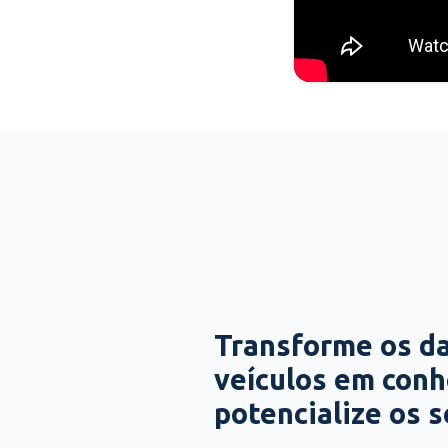
Transforme os d
veículos em con
potencialize os 