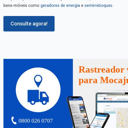
bens-móveis como
geradores de energia
e
semirreboques
.
Consulte agora!
Rastreador 
para Mocaj
0800 026 0707