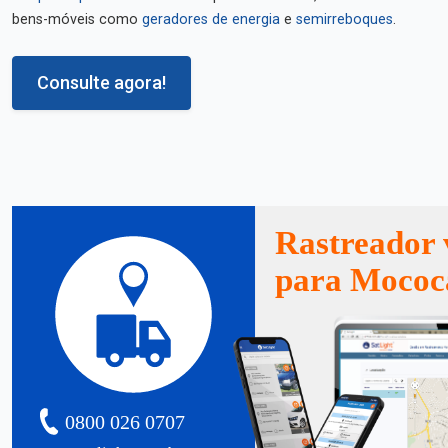
bens-móveis como
geradores de energia
e
semirreboques
.
Consulte agora!
Rastreador 
para Mococ
0800 026 0707