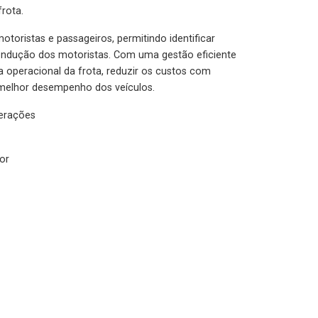
rota.
otoristas e passageiros, permitindo identificar
condução dos motoristas. Com uma gestão eficiente
ia operacional da frota, reduzir os custos com
melhor desempenho dos veículos.
lerações
or